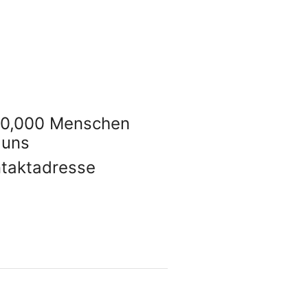
10,000 Menschen
 uns
taktadresse
arealco.de
 Us