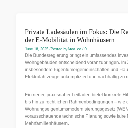
Private Ladesäulen im Fokus: Die Re
der E-Mobilität in Wohnhäusern
June 18, 2025
/
Posted by
Area_co
/
0
Die Bundesregierung bringt ein umfassendes Invest
Wohngebäuden entscheidend voranzubringen. Im Zen
insbesondere Eigentümergemeinschaften und Hausv
Elektrofahrzeuge unkompliziert und nachhaltig zu r
Ein neuer, praxisnaher Leitfaden bietet konkrete 
bis hin zu rechtlichen Rahmenbedingungen – wie d
Wohnungseigentumsmodernisierungsgesetz (WEMoG
vorausschauende technische Planung sowie faire M
Mehrfamilienhäusern.