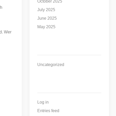
October 2025
ch
July 2025
June 2025
May 2025
nd. Wer
Categories
Uncategorized
Der
Zuh
Schlüssel
Beg
Metadata
Zu
Hie
Ihrem
July
Log in
27,
Neuen
Entries feed
2026
Zuhause
0