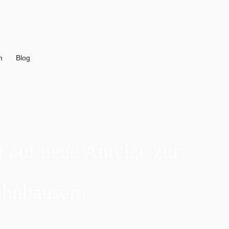
m
Blog
t auf neue Anreize zur
ohnhäusern