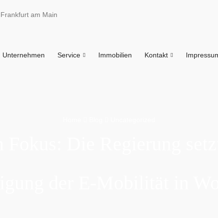
 Frankfurt am Main
Unternehmen
Service
Immobilien
Kontakt
Impressu
Home
Blog
Uncategorized
 Fokus: Die Regierung setz
igung der E-Mobilität in W