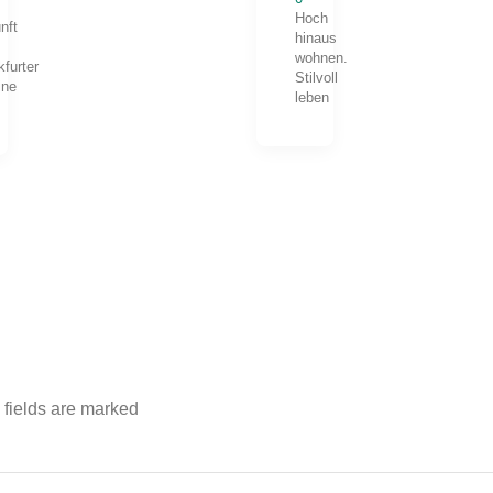
Hoch
nft
hinaus
wohnen.
kfurter
Stilvoll
ine
leben
 fields are marked