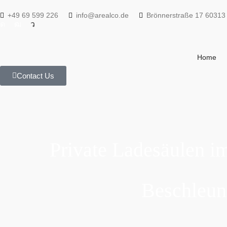
+49 69 599 226
info@arealco.de
Brönnerstraße 17 60313
Home
Contact Us
Private Ladesäulen im
Beschleun