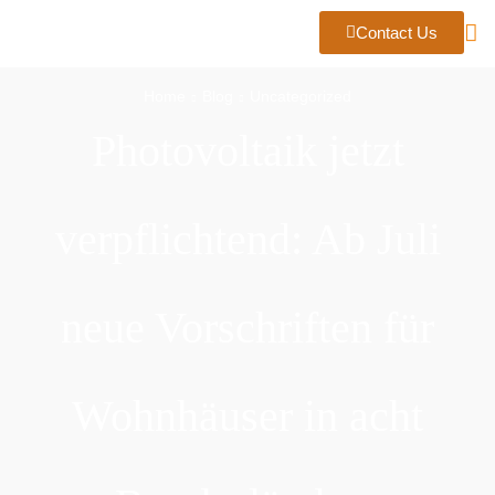
Contact Us
Home
Blog
Uncategorized
Photovoltaik jetzt
verpflichtend: Ab Juli
neue Vorschriften für
Wohnhäuser in acht