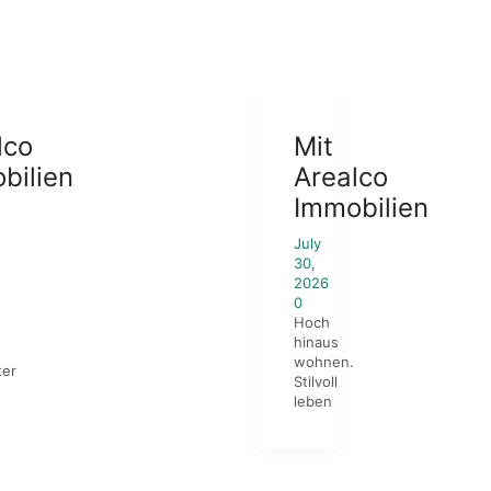
lco
Mit
bilien
Arealco
Immobilien
July
30,
2026
0
Hoch
hinaus
wohnen.
ter
Stilvoll
leben