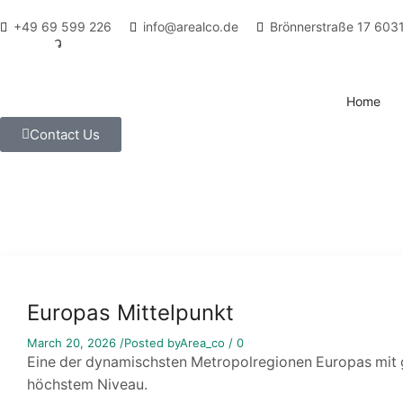
+49 69 599 226
info@arealco.de
Brönnerstraße 17 603
Home
Contact Us
Europas Mittelpunkt
March 20, 2026
/
Posted by
Area_co
/
0
Eine der dynamischsten Metropolregionen Europas mit g
höchstem Niveau.