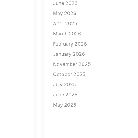
June 2026
May 2026
April 2026
March 2026
Der
February 2026
Schlüssel
January 2026
zu
November 2025
Ihrem
neuen
October 2025
Zuhause
July 2025
June 2025
July
28,
May 2025
2026
0
Wir
finden
die
Categories
Immobilie,