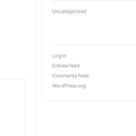
die
perfekt
Uncategorized
zu
Ihren
Wünschen
passt.
Metadata
Log in
Entries feed
Comments feed
WordPress.org