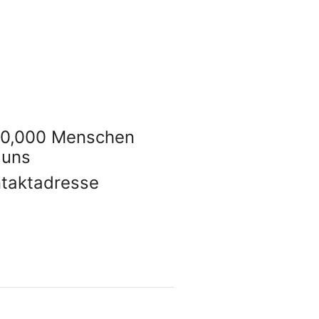
10,000 Menschen
 uns
taktadresse
arealco.de
 Us